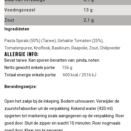
Voedingsvezel
13 g.
Zout
2,1 g.
Ingrediënten
Pasta Spirals (50%) (Tarwe), Gehakte Tomaten (25%),
Tomatenpuree, Knoflook, Basilicum, Raapolie, Zout, Chilipoeder
ALLERGIE INFO:
Bevat tarwe. Kan sporen bevatten van: pinda, noten.
Netto gewicht enkele portie
156 g.
Totaal energie enkele portie
600 kcal / 2516 kJ
Bereidingswijze:
Open het zakje bij de inkeping. Bodem uitvouwen. Verwijder de
zuurstofabsorber uit de verpakking. Kokend water (420 ml)
opgieten tot markering zoals aangegeven op de verpakking. Roer
goed door. Sluit de zipper en wacht 10 minuten. Roer nogmaals
goed door. Klaar om te serveren.