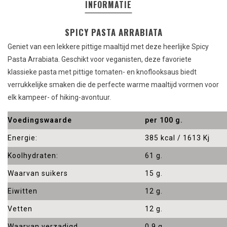
INFORMATIE
SPICY PASTA ARRABIATA
Geniet van een lekkere pittige maaltijd met deze heerlijke Spicy
Pasta Arrabiata. Geschikt voor veganisten, deze favoriete
klassieke pasta met pittige tomaten- en knoflooksaus biedt
verrukkelijke smaken die de perfecte warme maaltijd vormen voor
elk kampeer- of hiking-avontuur.
Voedingswaarde
per 100 g.
Energie:
385 kcal / 1613 Kj
Koolhydraten:
61 g.
Waarvan suikers
15 g.
Eiwitten
12 g.
Vetten
12 g.
Waarvan verzadigd
0,9 g.