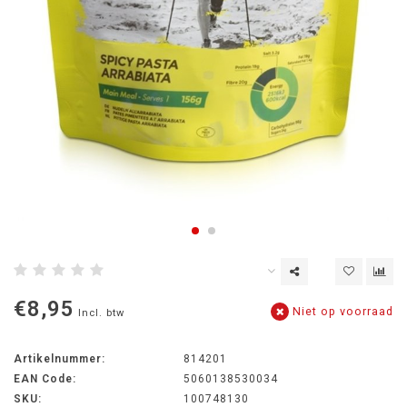
€8,95
Niet op voorraad
Incl. btw
Artikelnummer:
814201
EAN Code:
5060138530034
SKU:
100748130