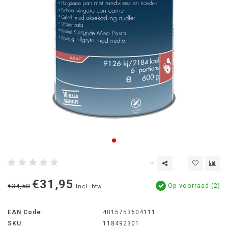
€31,95
Op voorraad (2)
€34,50
Incl. btw
EAN Code:
4015753604111
SKU:
118492301