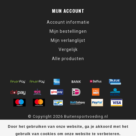
MIJN ACCOUNT
Account informatie
Mijn bestellingen
Mijn verlanglijst
Vergelijk
Alle producten
© Copyright 2026 Buitensportvoeding.nl
Door het gebruiken van onze website, ga je akkoord met het
Buitensportvoeding.nl
scores a
9,4
/
10
out of
439
klantbeoordelingen
at
Kiyoh
gebruik van cookies om onze website te verbeteren.