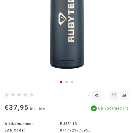
€37,95
Op voorraad (1)
Incl. btw
Artikelnummer:
RU551131
EAN Code:
8717729775950