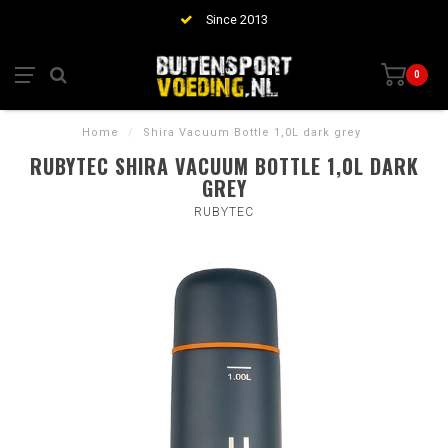
Since 2013
0
Home
/
Shira Vacuum Bottle 1,0L dark grey
RUBYTEC SHIRA VACUUM BOTTLE 1,0L DARK
GREY
RUBYTEC