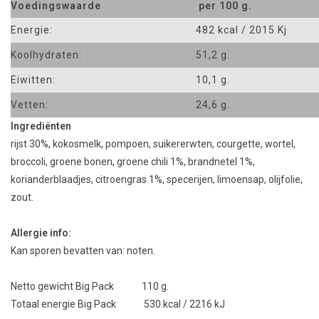
Voedingswaarde
per 100 g.
Energie:
482 kcal / 2015 Kj
Koolhydraten:
51,2 g.
Eiwitten:
10,1 g.
Vetten:
24,6 g.
Ingrediënten
rijst 30%, kokosmelk, pompoen, suikererwten, courgette, wortel,
broccoli, groene bonen, groene chili 1%, brandnetel 1%,
korianderblaadjes, citroengras 1%, specerijen, limoensap, olijfolie,
zout.
Allergie info:
Kan sporen bevatten van: noten.
Netto gewicht Big Pack 110 g.
Totaal energie Big Pack 530 kcal / 2216 kJ