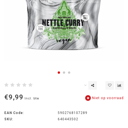
€9,99
Niet op voorraad
Incl. btw
EAN Code:
5902768107289
SKU:
640443502