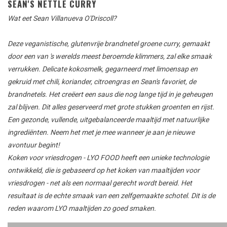
SEAN'S NETTLE CURRY
Wat eet Sean Villanueva O'Driscoll?
Deze veganistische, glutenvrije brandnetel groene curry, gemaakt
door een van 's werelds meest beroemde klimmers, zal elke smaak
verrukken.
Delicate kokosmelk, gegarneerd met limoensap en
gekruid met chili, koriander, citroengras en Sean's favoriet, de
brandnetels.
Het creëert een saus die nog lange tijd in je geheugen
zal blijven.
Dit alles geserveerd met grote stukken groenten en rijst.
Een gezonde, vullende, uitgebalanceerde maaltijd met natuurlijke
ingrediënten.
Neem het met je mee wanneer je aan je nieuwe
avontuur begint!
Koken
voor
vriesdrogen
-
LYO
FOOD heeft
een unieke technologie
ontwikkeld
,
die is gebaseerd op
het
koken van
maaltijden
voor
vriesdrogen
-
net
als een normaal
gerecht
wordt
bereid
.
Het
resultaat is
de
echte smaak van
een zelfgemaakte
schotel
.
Dit is de
reden
waarom
LYO
maaltijden
zo goed smaken
.