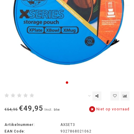
€49,95
Niet op voorraad
€54,95
Incl. btw
Artikelnummer:
AXSET3
EAN Code:
9327868021062