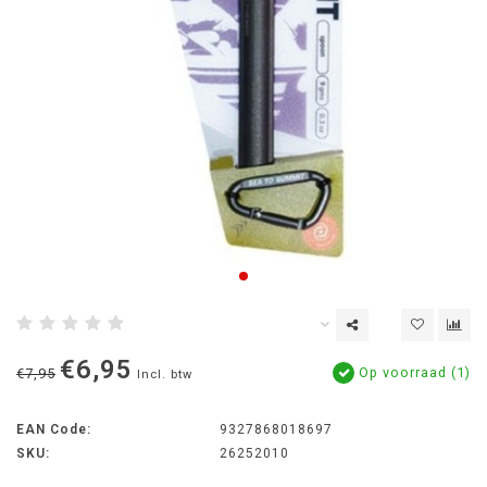
€6,95
Op voorraad (1)
€7,95
Incl. btw
EAN Code:
9327868018697
SKU:
26252010