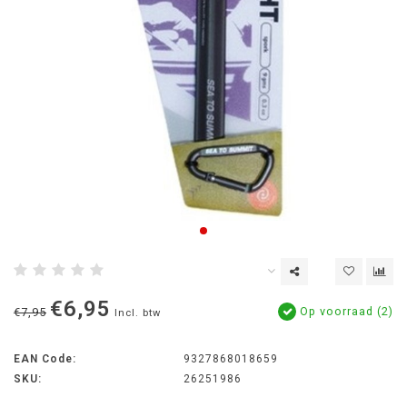
€6,95
Op voorraad (2)
€7,95
Incl. btw
EAN Code:
9327868018659
SKU:
26251986