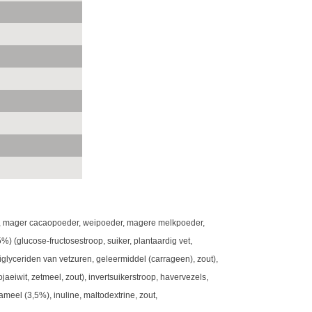
vet, mager cacaopoeder, weipoeder, magere melkpoeder,
%) (glucose-fructosestroop, suiker, plantaardig vet,
lyceriden van vetzuren, geleermiddel (carrageen), zout),
jaeiwit, zetmeel, zout), invertsuikerstroop, havervezels,
ameel (3,5%), inuline, maltodextrine, zout,