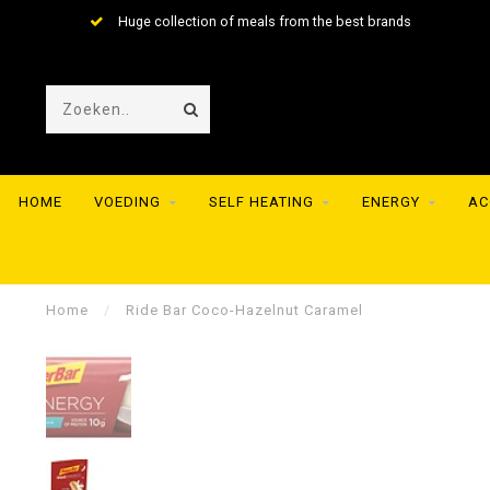
Huge collection of meals from the best brands
HOME
VOEDING
SELF HEATING
ENERGY
AC
Home
/
Ride Bar Coco-Hazelnut Caramel