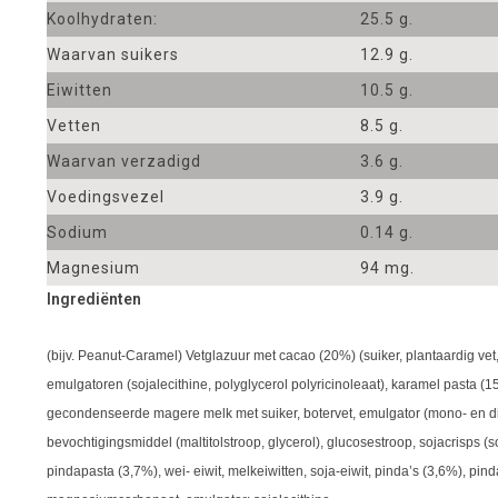
Koolhydraten:
25.5 g.
Waarvan suikers
12.9 g.
Eiwitten
10.5 g.
Vetten
8.5 g.
Waarvan verzadigd
3.6 g.
Voedingsvezel
3.9 g.
Sodium
0.14 g.
Magnesium
94 mg.
Ingrediënten
(bijv. Peanut-Caramel) Vetglazuur met cacao (20%) (suiker, plantaardig 
emulgatoren (sojalecithine, polyglycerol polyricinoleaat), karamel pasta (15
gecondenseerde magere melk met suiker, botervet, emulgator (mono- en dig
bevochtigingsmiddel (maltitolstroop, glycerol), glucosestroop, sojacrisps (so
pindapasta (3,7%), wei- eiwit, melkeiwitten, soja-eiwit, pinda’s (3,6%), pind