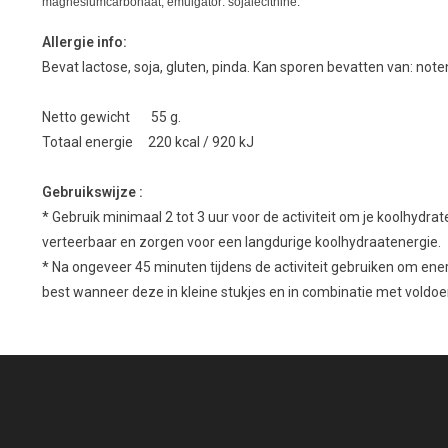
magnesiumcarbonaat, emulgator: sojalecithine.
Allergie info:
Bevat lactose, soja, gluten, pinda. Kan sporen bevatten van: note
Netto gewicht 55 g.
Totaal energie 220 kcal / 920 kJ
Gebruikswijze :
* Gebruik minimaal 2 tot 3 uur voor de activiteit om je koolhydra
verteerbaar en zorgen voor een langdurige koolhydraatenergie.
* Na ongeveer 45 minuten tijdens de activiteit gebruiken om ener
best wanneer deze in kleine stukjes en in combinatie met voldo