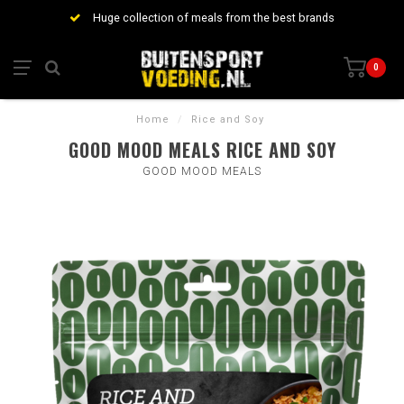
Huge collection of meals from the best brands
0
Home
/
Rice and Soy
GOOD MOOD MEALS RICE AND SOY
GOOD MOOD MEALS