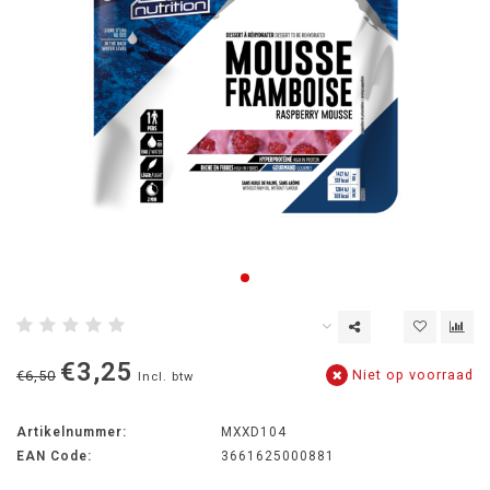
€3,25
Niet op voorraad
€6,50
Incl. btw
Artikelnummer:
MXXD104
EAN Code:
3661625000881