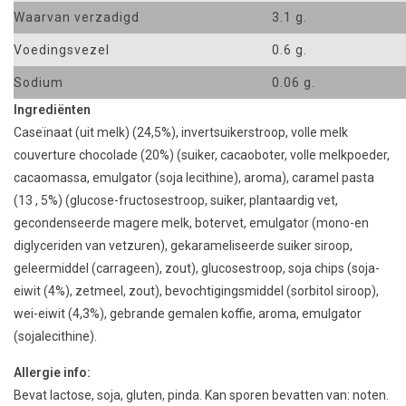
Waarvan verzadigd
3.1 g.
Voedingsvezel
0.6 g.
Sodium
0.06 g.
Ingrediënten
Caseïnaat
(
uit melk)
(
24,5%),
invertsuikerstroop
,
volle melk
couverture
chocolade
(
20%)
(
suiker,
cacaoboter
,
volle melkpoeder
,
cacaomassa
,
emulgator
(
soja
lecithine
),
aroma
),
caramel
pasta
(
13
,
5
%)
(
glucose-
fructosestroop,
suiker
,
plantaardig vet
,
gecondenseerde
magere melk
,
botervet
,
emulgator
(
mono
-
en
diglyceriden van vetzuren
),
gekarameliseerde
suiker
siroop
,
geleermiddel
(
carrageen),
zout
),
glucosestroop
,
soja
chips
(
soja-
eiwit
(
4%),
zetmeel
,
zout
),
bevochtigingsmiddel
(
sorbitol
siroop
),
wei-eiwit
(
4,3%),
gebrande
gemalen koffie
,
aroma
,
emulgator
(
sojalecithine).
Allergie info:
Bevat lactose, soja, gluten, pinda. Kan sporen bevatten van: noten.