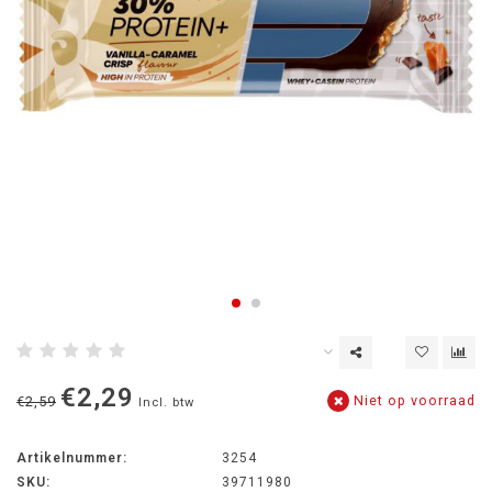
€2,29
Niet op voorraad
€2,59
Incl. btw
Artikelnummer:
3254
SKU:
39711980