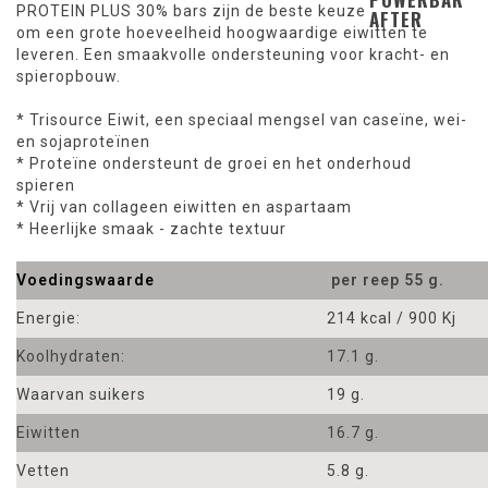
PROTEIN
PLUS
30
%
bars
zijn de beste keuze
om
een
grote hoeveelheid
hoogwaardige
eiwitten
te
leveren
. Een smaakvolle ondersteuning voor kracht- en
spieropbouw.
*
Trisource
Eiwit
,
een speciaal
mengsel van
caseïne
,
wei-
en
sojaproteïnen
* Proteïne
ondersteunt
de groei
en het onderhoud
spieren
*
Vrij van
collageen
eiwitten en
aspartaam
*
Heerlijke smaak
-
zachte
textuur
Voedingswaarde
per reep 55 g.
Energie:
214 kcal / 900 Kj
Koolhydraten:
17.1 g.
Waarvan suikers
19 g.
Eiwitten
16.7 g.
Vetten
5.8 g.