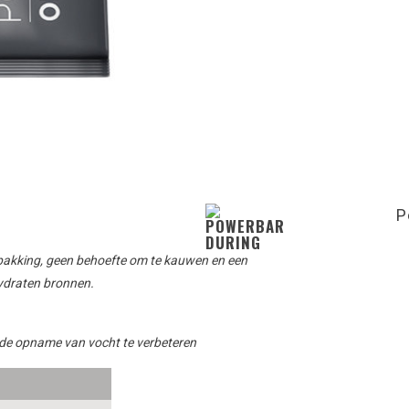
P
pakking
, geen behoefte
om
te kauwen
en
een
ydraten
bronnen
.
 de opname van vocht te verbeteren