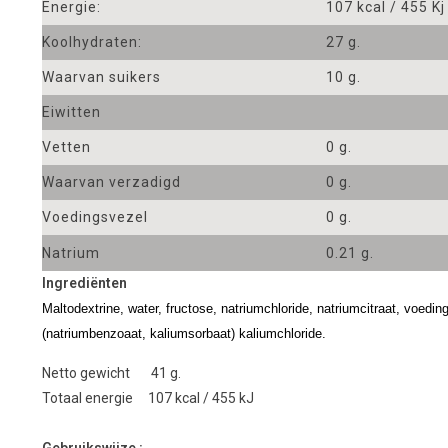
Energie:
107 kcal / 455 Kj
Koolhydraten:
27 g.
Waarvan suikers
10 g.
Eiwitten
Vetten
0 g.
Waarvan verzadigd
0 g.
Voedingsvezel
0 g.
Natrium
0.21 g.
Ingrediënten
Maltodextrine, water, fructose, natriumchloride, natriumcitraat, voedi
(natriumbenzoaat, kaliumsorbaat) kaliumchloride.
Netto gewicht 41 g.
Totaal energie 107 kcal / 455 kJ
Gebruikswijze :