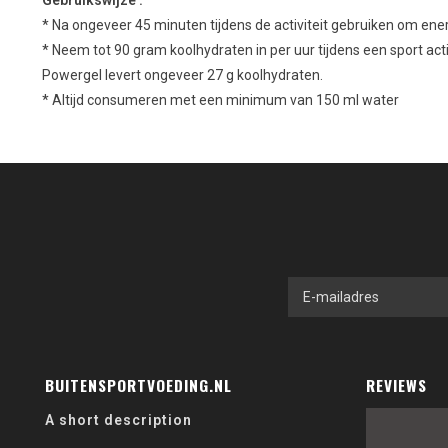
* Na ongeveer 45 minuten tijdens de activiteit gebruiken om ener
* Neem tot
90 gram
koolhydraten in
per uur
tijdens een
sport acti
Powergel
levert
ongeveer
27 g
koolhydraten
.
*
Altijd
consumeren
met een minimum van
150
ml
water
BUITENSPORTVOEDING.NL
REVIEWS
A short description