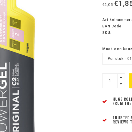
€1,8
€2,05
Artikelnummer:
EAN Code:
SKU:
Maak een keu
Per stuk - €1
HUGE COL
FROM THE
TRUSTED 
REVIEWS T