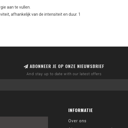
gie aan te vullen.
viteit
, afhankelijk van
de intensiteit en duur
.
1
ABONNEER JE OP ONZE NIEUWSBRIEF
And stay up to date with our latest offers
INFORMATIE
Over ons