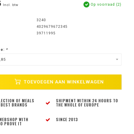
5
Op voorraad (2)
Incl. btw
3240
4029679672345
39711995
ze:
*
,85
TOEVOEGEN AAN WINKELWAGEN
LECTION OF MEALS
SHIPMENT WITHIN 24 HOURS TO
 BEST BRANDS
THE WHOLE OF EUROPE
WEBSHOP WITH
SINCE 2013
O PROVE IT