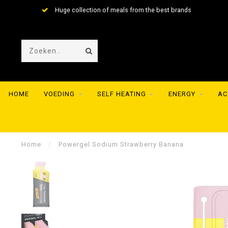
Huge collection of meals from the best brands
HOME
VOEDING
SELF HEATING
ENERGY
AC
Home
/
Powergel Sodium Strawberry Banana