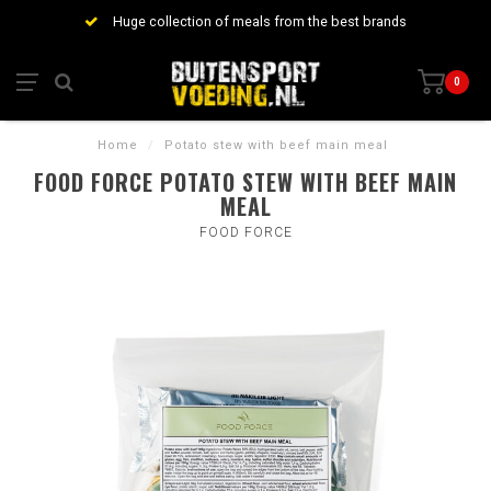
Huge collection of meals from the best brands
0
Home
/
Potato stew with beef main meal
FOOD FORCE POTATO STEW WITH BEEF MAIN
MEAL
FOOD FORCE