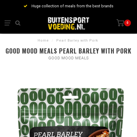
Huge collection of meals from the best brands
0
Home
/
Pearl Barley with Pork
GOOD MOOD MEALS PEARL BARLEY WITH PORK
GOOD MOOD MEALS