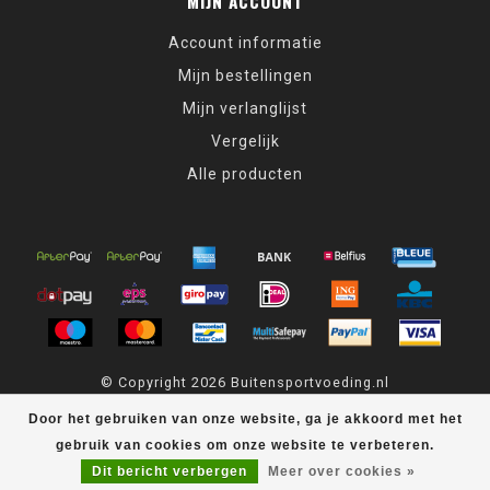
MIJN ACCOUNT
Account informatie
Mijn bestellingen
Mijn verlanglijst
Vergelijk
Alle producten
© Copyright 2026 Buitensportvoeding.nl
Door het gebruiken van onze website, ga je akkoord met het
Buitensportvoeding.nl
scores a
9,4
/
10
out of
439
klantbeoordelingen
at
Kiyoh
gebruik van cookies om onze website te verbeteren.
Dit bericht verbergen
Meer over cookies »