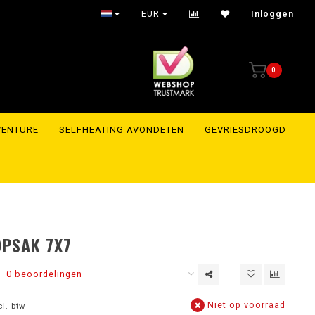
Shipment within 24 hours to the whole of Europe
EUR
Inloggen
0
VENTURE
SELFHEATING AVONDETEN
GEVRIESDROOGD
PSAK 7X7
0 beoordelingen
Niet op voorraad
cl. btw