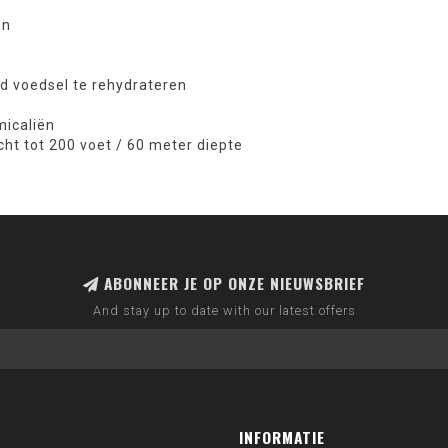
en
 voedsel te rehydrateren
micaliën
ht tot 200 voet / 60 meter diepte
ABONNEER JE OP ONZE NIEUWSBRIEF
And stay up to date with our latest offers
INFORMATIE