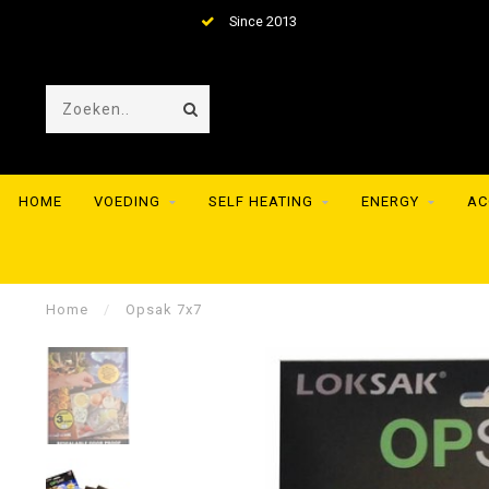
Since 2013
HOME
VOEDING
SELF HEATING
ENERGY
AC
Home
/
Opsak 7x7