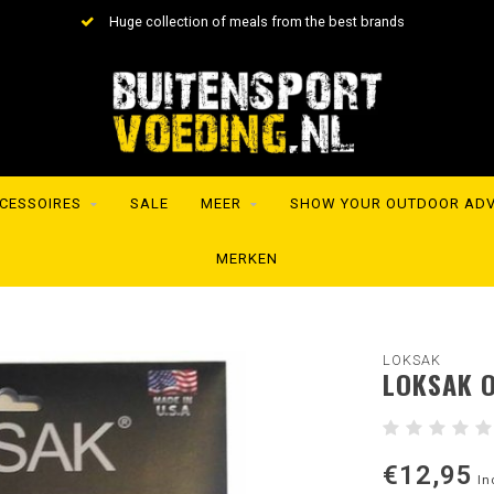
Huge collection of meals from the best brands
CESSOIRES
SALE
MEER
SHOW YOUR OUTDOOR AD
MERKEN
LOKSAK
LOKSAK O
€12,95
In