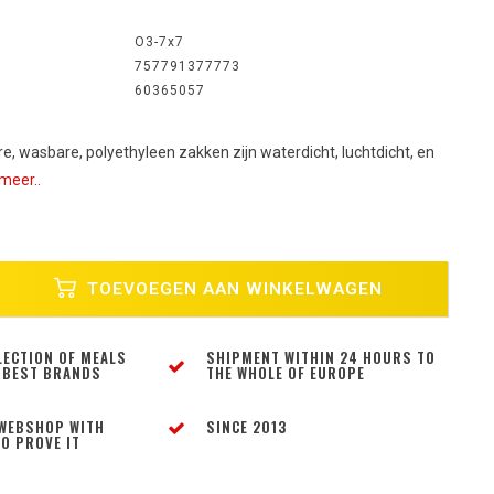
O3-7x7
757791377773
60365057
e, wasbare, polyethyleen zakken zijn waterdicht, luchtdicht, en
meer..
TOEVOEGEN AAN WINKELWAGEN
LECTION OF MEALS
SHIPMENT WITHIN 24 HOURS TO
 BEST BRANDS
THE WHOLE OF EUROPE
WEBSHOP WITH
SINCE 2013
O PROVE IT