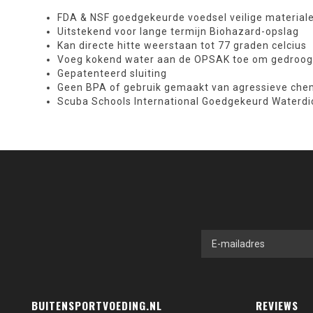
FDA & NSF goedgekeurde voedsel veilige material
Uitstekend voor lange termijn Biohazard-opslag
Kan directe hitte weerstaan tot 77 graden celcius
Voeg kokend water aan de OPSAK toe om gedroogd
Gepatenteerd sluiting
Geen BPA of gebruik gemaakt van agressieve che
Scuba Schools International Goedgekeurd Waterdic
BUITENSPORTVOEDING.NL
REVIEWS