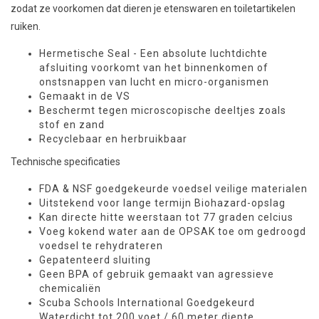
zodat ze voorkomen dat dieren je etenswaren en toiletartikelen
ruiken.
Hermetische Seal - Een absolute luchtdichte
afsluiting voorkomt van het binnenkomen of
onstsnappen van lucht en micro-organismen
Gemaakt in de VS
Beschermt tegen microscopische deeltjes zoals
stof en zand
Recyclebaar en herbruikbaar
Technische specificaties
FDA & NSF goedgekeurde voedsel veilige materialen
Uitstekend voor lange termijn Biohazard-opslag
Kan directe hitte weerstaan tot 77 graden celcius
Voeg kokend water aan de OPSAK toe om gedroogd
voedsel te rehydrateren
Gepatenteerd sluiting
Geen BPA of gebruik gemaakt van agressieve
chemicaliën
Scuba Schools International Goedgekeurd
Waterdicht tot 200 voet / 60 meter diepte