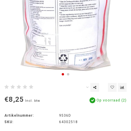
€8,25
Op voorraad (2)
Incl. btw
Artikelnummer:
9536D
SKU:
64302518