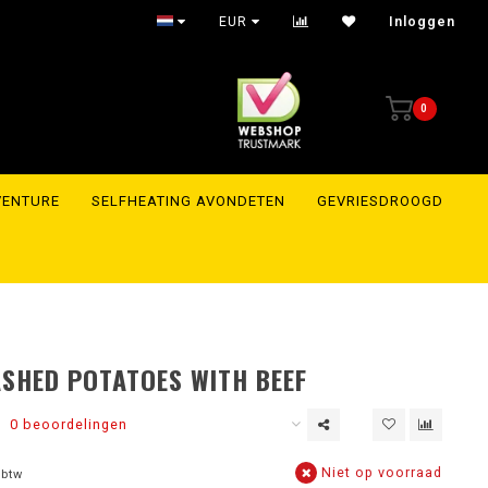
EUR
Inloggen
0
VENTURE
SELFHEATING AVONDETEN
GEVRIESDROOGD
SHED POTATOES WITH BEEF
0 beoordelingen
Niet op voorraad
 btw