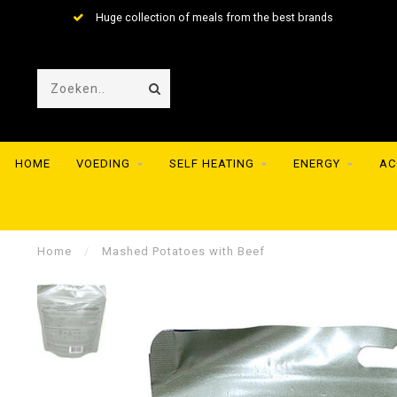
Huge collection of meals from the best brands
HOME
VOEDING
SELF HEATING
ENERGY
AC
Home
/
Mashed Potatoes with Beef