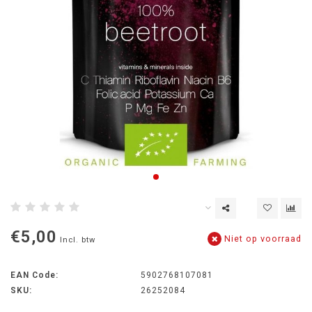
€5,00
Niet op voorraad
Incl. btw
EAN Code:
5902768107081
SKU:
26252084