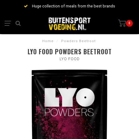
Huge collection of meals from the best brands
0
Home
/
Powders Beetroot
LYO FOOD POWDERS BEETROOT
LYO FOOD