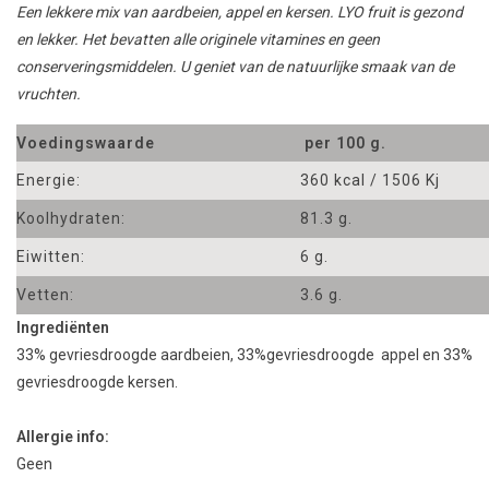
Een lekkere mix van aardbeien, appel en kersen. LYO
fruit is
gezond
en lekker
.
Het bevatten
alle originele
vitamines
en
geen
conserveringsmiddelen
.
U geniet van de natuurlijke smaak van de
vruchten
.
Voedingswaarde
per 100 g.
Energie:
360 kcal / 1506 Kj
Koolhydraten:
81.3 g.
Eiwitten:
6 g.
Vetten:
3.6 g.
Ingrediënten
33% gevriesdroogde aardbeien, 33%
gevriesdroogde
appel en 33%
gevriesdroogde
kersen.
Allergie info:
Geen