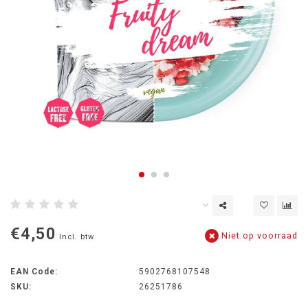
€4,50
Niet op voorraad
Incl. btw
EAN Code:
5902768107548
SKU:
26251786