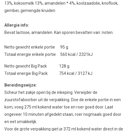
13
%,
kokosmelk
13
%, amandelen
*
4
%, koolzaadolie,
knoflook,
gember
,
gemengde
kruiden
Allergie info:
Bevat lactose, amandelen. Kan sporen bevatten van: noten.
Netto gewicht enkele portie 95 g.
Totaal energie enkele portie 560 kcal / 2321kJ
Netto gewicht Big Pack 128 g.
Totaal energie Big Pack 754 kcal / 3127 kJ
Bereidingswijze:
Scheur het zakje open bij de inkeping. Verwijder de
zuurstofabsorber uit de verpakking. Doe de enkele portie in een
kom, voeg 275 ml kokend water toe en roer goed door. Laat
ongeveer 10 minuten afgedekt staan, roer nogmaals goed door
en eet smakkelijk.
Voor de grote verpakking giet je 372 ml kokend water direct in de