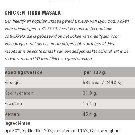
CHICKEN TIKKA MASALA
Een heerlijk en populair Indaas gerecht, nieuw van Lyo Food.
Koken
voor
vriesdrogen
-
LYO
FOOD heeft
een unieke technologie
ontwikkeld
,
die is gebaseerd op
het
koken van
maaltijden
voor
vriesdrogen
-
net
als een normaal
gerecht
wordt
bereid
.
Het
resultaat is
de
echte smaak van
een zelfgemaakte
schotel
.
Dit is de
reden
waarom
LYO
maaltijden
zo goed smaken
.
Voedingswaarde
per 100 g.
Energie:
589 kcal / 2443 Kj
Koolhydraten:
31.9 g.
Eiwitten:
16.1 g.
Vetten:
45.4 g.
Ingrediënten
rijst
30
%, kipfilet
filet
20
%,
tomaten
met 16%
,
Griekse yoghurt