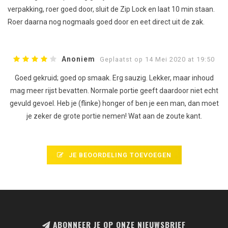
verpakking, roer goed door, sluit de Zip Lock en laat 10 min staan.
Roer daarna nog nogmaals goed door en eet direct uit de zak.
Anoniem
Geplaatst op 14 Mei 2020 at 19:50
Goed gekruid; goed op smaak. Erg sauzig. Lekker, maar inhoud
mag meer rijst bevatten. Normale portie geeft daardoor niet echt
gevuld gevoel. Heb je (flinke) honger of ben je een man, dan moet
je zeker de grote portie nemen! Wat aan de zoute kant.
JE BEOORDELING TOEVOEGEN
ABONNEER JE OP ONZE NIEUWSBRIEF