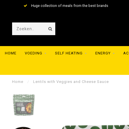
Huge collection of meals from the best brands
HOME
VOEDING
SELF HEATING
ENERGY
AC
Home
/
Lentils with Veggies and Cheese Sauce