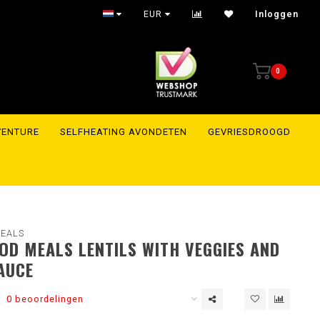
EUR
Inloggen
0
VENTURE
SELFHEATING AVONDETEN
GEVRIESDROOGD
EALS
D MEALS LENTILS WITH VEGGIES AND
AUCE
0 beoordelingen