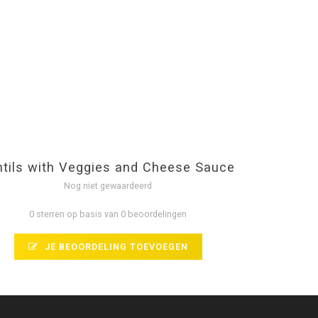
ntils with Veggies and Cheese Sauce
Nog niet gewaardeerd
0 sterren op basis van 0 beoordelingen
JE BEOORDELING TOEVOEGEN