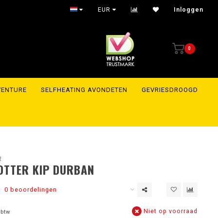
Shipment within 24 hours to the whole of Europe
EUR
Inloggen
0
VENTURE
SELFHEATING AVONDETEN
GEVRIESDROOGD
R
OTTER KIP DURBAN
0 beoordelingen
Niet op voorraad
 btw