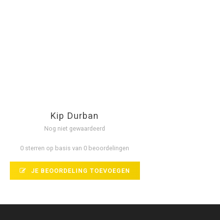
Kip Durban
Nog niet gewaardeerd
0 sterren op basis van 0 beoordelingen
JE BEOORDELING TOEVOEGEN