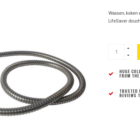
Wassen, koken 
LifeSaver douc
HUGE COL
FROM THE
TRUSTED 
REVIEWS T