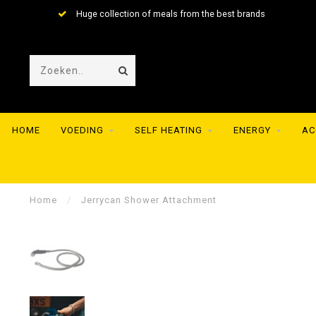
Huge collection of meals from the best brands
HOME
VOEDING
SELF HEATING
ENERGY
AC
Home
/
Jerrycan Shower Attachment