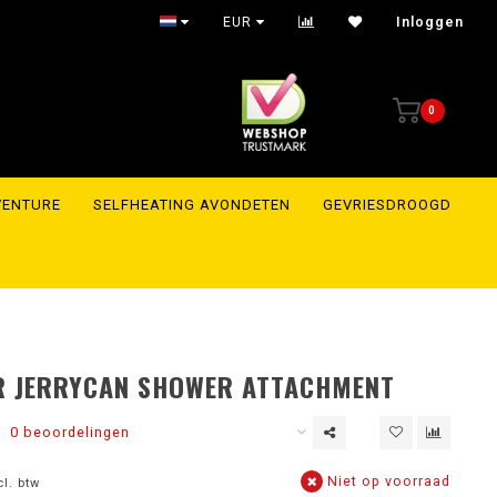
EUR
Inloggen
0
VENTURE
SELFHEATING AVONDETEN
GEVRIESDROOGD
ER JERRYCAN SHOWER ATTACHMENT
0 beoordelingen
Niet op voorraad
cl. btw