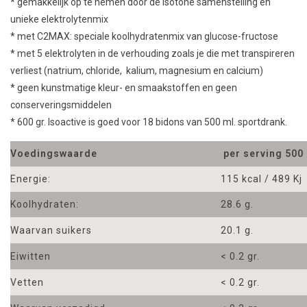
* gemakkelijk op te nemen door de isotone samenstelling en
unieke elektrolytenmix
* met C2MAX: speciale koolhydratenmix van glucose-fructose
* met 5 elektrolyten in de verhouding zoals je die met transpireren
verliest (natrium, chloride, kalium, magnesium en calcium)
* geen kunstmatige kleur- en smaakstoffen en geen
conserveringsmiddelen
* 600 gr. Isoactive is goed voor 18 bidons van 500 ml. sportdrank.
Voedingswaarde
per serving 500 
Energie:
115 kcal / 489 Kj
Koolhydraten:
28.6 g.
Waarvan suikers
20.1 g.
Eiwitten
< 0.2 gr.
Vetten
< 0.2 gr.