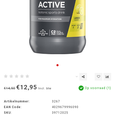
€12,95
Op voorraad (1)
€14,50
Incl. btw
Artikelnummer:
3267
EAN Code:
4029679996090
SKU:
39712025