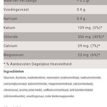
Waarvan verzadigd
< 0.2 gr.
Voedingsvezel
0.4 g.
Natrium
0.4 g.
Kalium
109 mg. (5%)*
Chloride
356 mg. (45%)*
Calcium
59 mg. (7%)*
Magnesium
22 mg. (6%)*
* % Aanbevolen Dagelijkse Hoeveelheid
Ingrediënten
Glucose, fructose, maltodextrine, mineralen (natriumcitraat, natriumchloride,
calciumgluconaat, kaliumchloride, magnesiumcitraat, calciumlactaat),
citroenzuur, aroma (met melk), saffloerconcentraat, anti klontermiddel
(siliciumdioxide), voedingszuur, rode bietensappoeder.