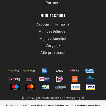
Partners
MIJN ACCOUNT
Account informatie
Mijn bestellingen
Mijn verlanglijst
Vergelijk
Alle producten
© Copyright 2026 Buitensportvoeding.nl
Door het gebruiken van onze website, ga je akkoord met het