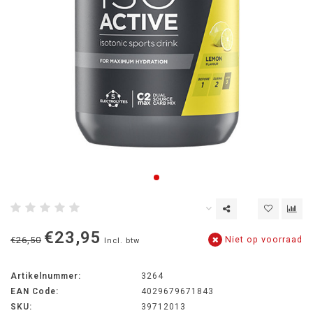
€23,95
Niet op voorraad
€26,50
Incl. btw
Artikelnummer:
3264
EAN Code:
4029679671843
SKU:
39712013