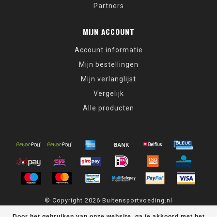
Partners
MIJN ACCOUNT
Account informatie
Mijn bestellingen
Mijn verlanglijst
Vergelijk
Alle producten
© Copyright 2026 Buitensportvoeding.nl
Door het gebruiken van onze website, ga je akkoord met het