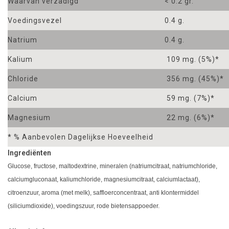
Waarvan verzadigd
< 0.2 gr.
Voedingsvezel
0.4 g.
Natrium
0.4 g.
Kalium
109 mg. (5%)*
Chloride
356 mg. (45%)*
Calcium
59 mg. (7%)*
Magnesium
22 mg. (6%)*
* % Aanbevolen Dagelijkse Hoeveelheid
Ingrediënten
Glucose, fructose, maltodextrine, mineralen (natriumcitraat, natriumchloride,
calciumgluconaat, kaliumchloride, magnesiumcitraat, calciumlactaat),
citroenzuur, aroma (met melk), saffloerconcentraat, anti klontermiddel
(siliciumdioxide), voedingszuur, rode bietensappoeder.