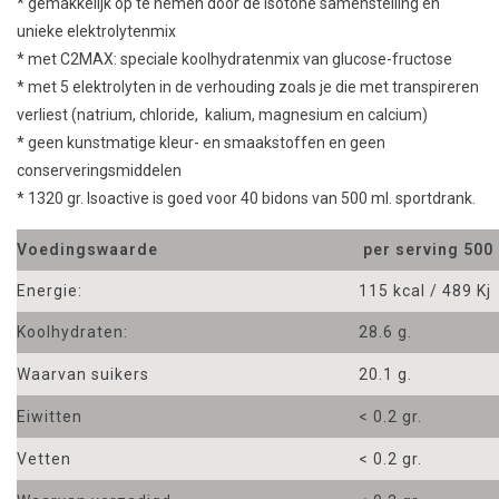
* gemakkelijk op te nemen door de isotone samenstelling en
unieke elektrolytenmix
* met C2MAX: speciale koolhydratenmix van glucose-fructose
* met 5 elektrolyten in de verhouding zoals je die met transpireren
verliest (natrium, chloride, kalium, magnesium en calcium)
* geen kunstmatige kleur- en smaakstoffen en geen
conserveringsmiddelen
* 1320 gr. Isoactive is goed voor 40 bidons van 500 ml. sportdrank.
Voedingswaarde
per serving 500 
Energie:
115 kcal / 489 Kj
Koolhydraten:
28.6 g.
Waarvan suikers
20.1 g.
Eiwitten
< 0.2 gr.
Vetten
< 0.2 gr.