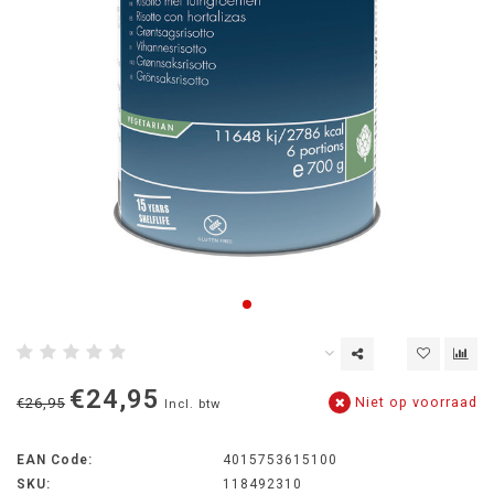
€24,95
Niet op voorraad
€26,95
Incl. btw
EAN Code:
4015753615100
SKU:
118492310