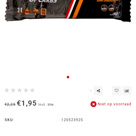
€1,95
Niet op voorraad
€2,25
Incl. btw
SKU:
120523925