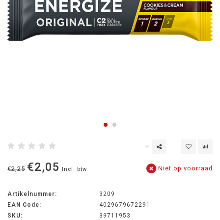
€2,05
Niet op voorraad
€2,25
Incl. btw
Artikelnummer:
3209
EAN Code:
4029679672291
SKU:
39711953