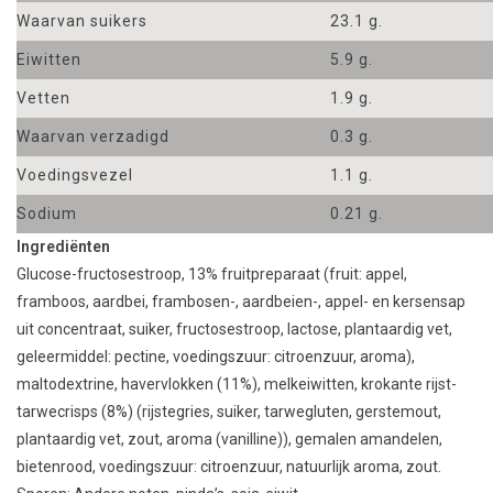
Waarvan suikers
23.1 g.
Eiwitten
5.9 g.
Vetten
1.9 g.
Waarvan verzadigd
0.3 g.
Voedingsvezel
1.1 g.
Sodium
0.21 g.
Ingrediënten
Glucose-fructosestroop, 13% fruitpreparaat (fruit: appel,
framboos, aardbei, frambosen-, aardbeien-, appel- en kersensap
uit concentraat, suiker, fructosestroop, lactose, plantaardig vet,
geleermiddel: pectine, voedingszuur: citroenzuur, aroma),
maltodextrine, havervlokken (11%), melkeiwitten, krokante rijst-
tarwecrisps (8%) (rijstegries, suiker, tarwegluten, gerstemout,
plantaardig vet, zout, aroma (vanilline)), gemalen amandelen,
bietenrood, voedingszuur: citroenzuur, natuurlijk aroma, zout.