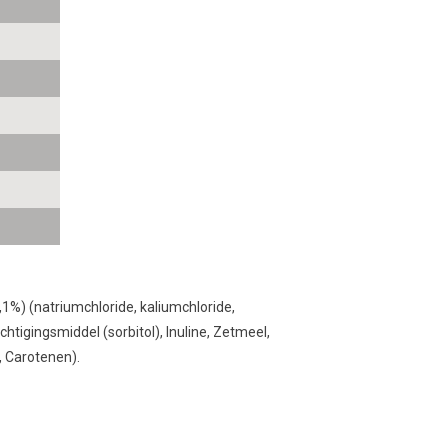
,1%)
(
natriumchloride,
kaliumchloride
,
ochtigingsmiddel
(
sorbitol),
Inuline
,
Zetmeel
,
,
Carotenen
).