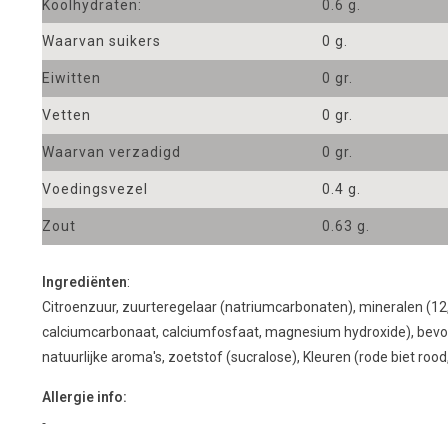
Koolhydraten:
0.6 g.
Waarvan suikers
0 g.
Eiwitten
0 gr.
Vetten
0 gr.
Waarvan verzadigd
0 gr.
Voedingsvezel
0.4 g.
Zout
0.63 g.
Ingrediënten
:
Citroenzuur
,
zuurteregelaar
(
natriumcarbonaten), mineralen
(
12
calciumcarbonaat
,
calciumfosfaat,
magnesium
hydroxide
), bev
natuurlijke aroma's
,
zoetstof
(
sucralose),
Kleuren (
rode biet
rood
Allergie info:
-