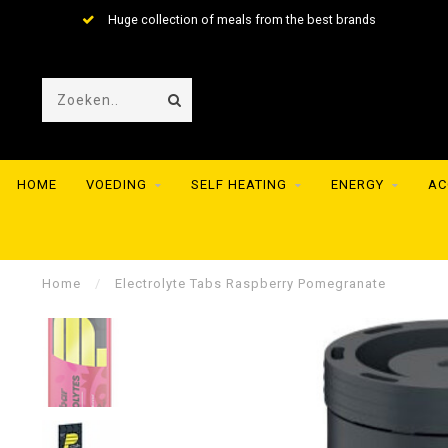
Huge collection of meals from the best brands
HOME
VOEDING
SELF HEATING
ENERGY
AC
Home
/
Electrolyte Tabs Raspberry Pomegranate