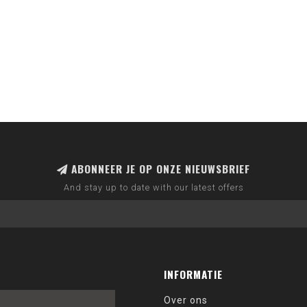
ABONNEER JE OP ONZE NIEUWSBRIEF
And stay up to date with our latest offers
INFORMATIE
Over ons