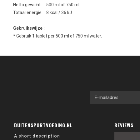
Netto gewicht 500 ml of 750 ml.
Totaal energie 8 kcal / 36 kJ
Gebruikswijze :
* Gebruik 1 tablet per 500 ml of 750 ml water.
BUITENSPORTVOEDING.NL
REVIEWS
A short description