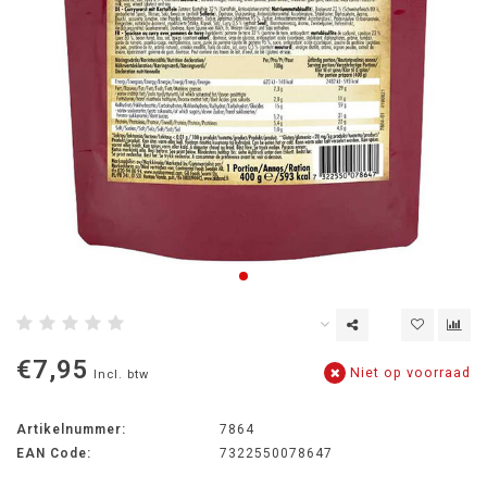
€7,95
Niet op voorraad
Incl. btw
Artikelnummer:
7864
EAN Code:
7322550078647