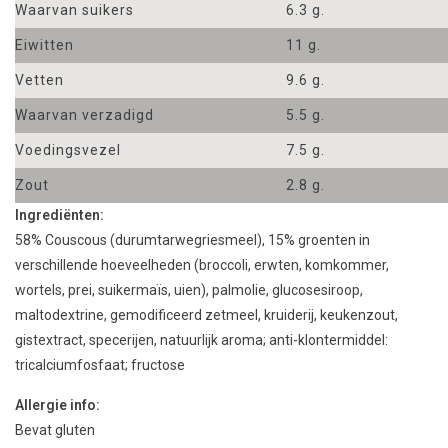
Waarvan suikers
6.3 g.
Eiwitten
11 g.
Vetten
9.6 g.
Waarvan verzadigd
5.5 g.
Voedingsvezel
7.5 g.
Zout
2.8 g.
Ingrediënten:
58% Couscous (
durumtarwegriesmeel
), 15% groenten in
verschillende hoeveelheden
(broccoli, erwten, komkommer,
wortels, prei, suikermaïs, uien), palmolie, glucose
siroop,
maltodextrine, gemodificeerd zetmeel, kruiderij, keukenzout,
gistextract, specerijen,
natuurlijk aroma;
anti
-klontermiddel:
tricalciumfosfaat; fructose
Allergie info:
Bevat gluten