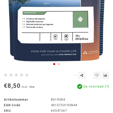
€8,50
Op voorraad (1)
Incl. btw
Artikelnummer:
8019384
EAN Code:
4015753193844
SKU:
69347267