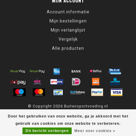
MIJN ACCOUNT
Account informatie
Mijn bestellingen
Mijn verlanglijst
Vergelijk
Alle producten
© Copyright 2026 Buitensportvoeding.nl
Door het gebruiken van onze website, ga je akkoord met het
Buitensportvoeding.nl
scores a
9,4
/
10
out of
439
klantbeoordelingen
at
Kiyoh
gebruik van cookies om onze website te verbeteren.
Dit bericht verbergen
Meer over cookies »