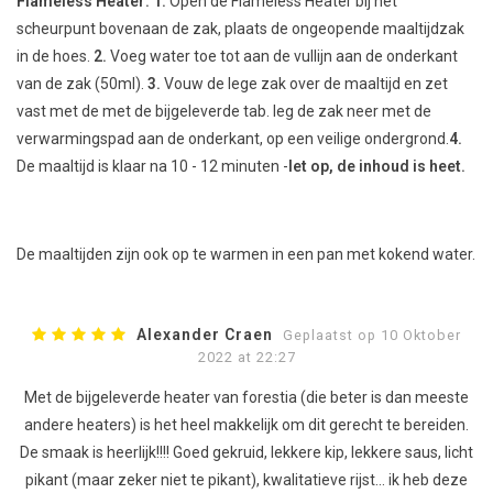
Flameless Heater:
1.
Open de Flameless Heater bij het
scheurpunt bovenaan de zak, plaats de ongeopende maaltijdzak
in de hoes.
2.
Voeg water toe tot aan de vullijn aan de onderkant
van de zak (50ml).
3.
Vouw de lege zak over de maaltijd en zet
vast met de met de bijgeleverde tab. leg de zak neer met de
verwarmingspad aan de onderkant, op een veilige ondergrond.
4.
De maaltijd is klaar na 10 - 12 minuten -
let op, de inhoud is heet.
De maaltijden zijn ook op te warmen in een pan met kokend water.
Alexander Craen
Geplaatst op 10 Oktober
2022 at 22:27
Met de bijgeleverde heater van forestia (die beter is dan meeste
andere heaters) is het heel makkelijk om dit gerecht te bereiden.
De smaak is heerlijk!!!! Goed gekruid, lekkere kip, lekkere saus, licht
pikant (maar zeker niet te pikant), kwalitatieve rijst... ik heb deze