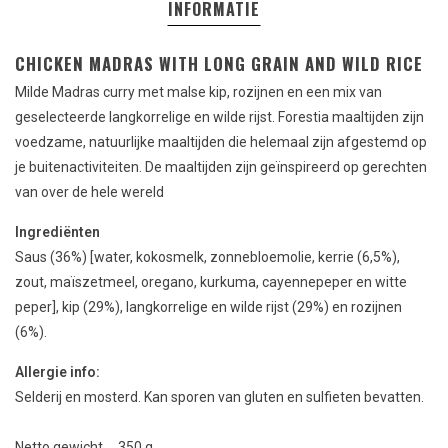
INFORMATIE
CHICKEN MADRAS WITH LONG GRAIN AND WILD RICE
Milde
Madras curry
met malse
kip, rozijnen en een mix van
geselecteerde langkorrelige en wilde rijst. Forestia maaltijden zijn
voedzame, natuurlijke maaltijden die helemaal zijn afgestemd op
je buitenactiviteiten. De maaltijden zijn geïnspireerd op gerechten
van over de hele wereld
Ingrediënten
Saus (36%) [water, kokosmelk, zonnebloemolie, kerrie (6,5%),
zout, maïszetmeel, oregano, kurkuma, cayennepeper en witte
peper], kip (29%), langkorrelige en wilde rijst (29%) en rozijnen
(6%).
Allergie info:
Selderij en mosterd. Kan sporen van gluten en sulfieten bevatten.
Netto gewicht 350 g.