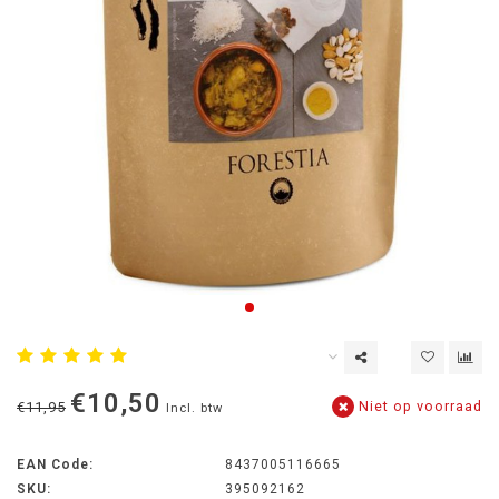
€10,50
Niet op voorraad
€11,95
Incl. btw
EAN Code:
8437005116665
SKU:
395092162