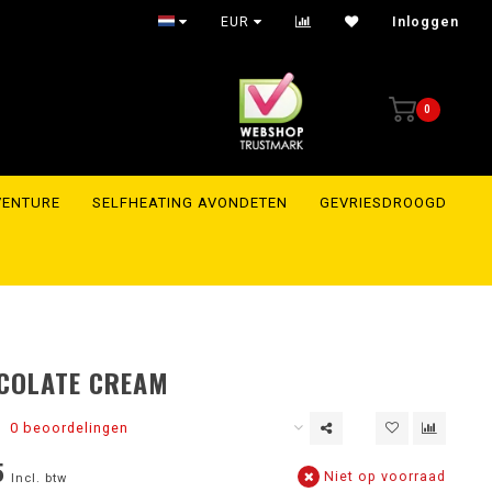
EUR
Inloggen
0
VENTURE
SELFHEATING AVONDETEN
GEVRIESDROOGD
COLATE CREAM
0 beoordelingen
5
Niet op voorraad
Incl. btw