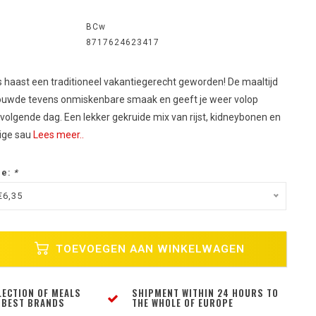
BCw
8717624623417
is haast een traditioneel vakantiegerecht geworden! De maaltijd
rouwde tevens onmiskenbare smaak en geeft je weer volop
volgende dag. Een lekker gekruide mix van rijst, kidneybonen en
tige sau
Lees meer..
ze:
*
€6,35
TOEVOEGEN AAN WINKELWAGEN
LECTION OF MEALS
SHIPMENT WITHIN 24 HOURS TO
 BEST BRANDS
THE WHOLE OF EUROPE