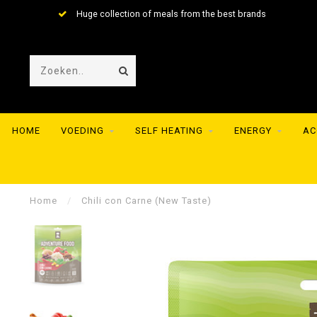
Huge collection of meals from the best brands
HOME
VOEDING
SELF HEATING
ENERGY
AC
Home
/
Chili con Carne (New Taste)