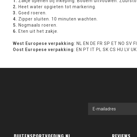
1.
Zakje openen bij inkeping. Bodem uitvouwen. Zuursto
2.
Heet water opgieten tot markering.
3.
Goed roeren.
4.
Zipper sluiten. 10 minuten wachten.
5.
Nogmaals roeren.
6.
Eten uit het zakje.
West Europese verpakking
: NL EN DE FR SP ET NO SV F
Oost Europese verpakking
: EN PT IT PL SK CS HU LV U
BUITENSPORTVOEDING.NL
REVIEWS