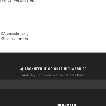
fvanger verwijderen.
I DA omschrijving
K RU omschrijving
ABONNEER JE OP ONZE NIEUWSBRIEF
And stay up to date with our latest offers
INFORMATIE