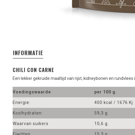
INFORMATIE
CHILI CON CARNE
Een lekker gekruide maaltijd van rijst, kidneybonen en rundvlees i
Voedingswaarde
per 100 g.
Energie:
400 kcal / 1676 Kj
Koolhydraten:
59,3 g.
Waarvan suikers
10,6 g.
Eiwitten
15,3 g.