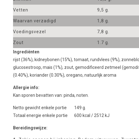
Vetten
9,5 g.
Waarvan verzadigd
1,8 g.
Voedingsvezel
7,8 g.
Zout
1.7 g.
Ingrediënten
rijst (36%), kidneybonen (15%), tomaat, rundvlees (9%), zonnebl
glucosestroop, mais (1%), zout, gemodificeerd zetmeel (gemodi
(0.40%), koriander (0.30%), oregano, natuurlijk aroma
Allergie info:
Kan sporen bevatten van: pinda, noten.
Netto gewicht enkele portie 149 g.
Totaal energie enkele portie 600 kcal / 2512 kJ
Bereidingswijze: