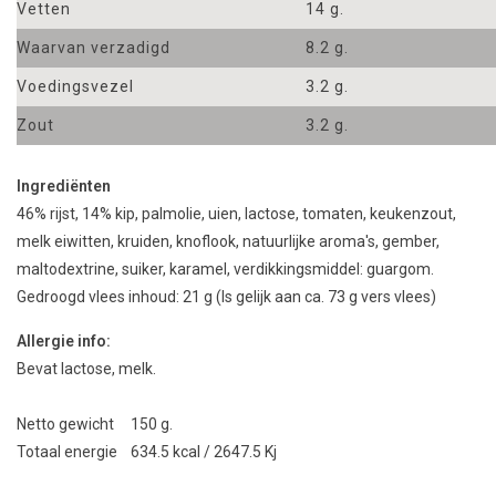
Vetten
14 g.
Waarvan verzadigd
8.2 g.
Voedingsvezel
3.2 g.
Zout
3.2 g.
Ingrediënten
46% rijst, 14% kip, palmolie, uien, lactose, tomaten, keukenzout,
melk eiwitten, kruiden, knoflook, natuurlijke aroma's, gember,
maltodextrine, suiker, karamel, verdikkingsmiddel: guargom.
Gedroogd vlees inhoud: 21 g (Is gelijk aan ca. 73 g vers vlees)
Allergie info:
Bevat lactose, melk.
Netto gewicht 150 g.
Totaal energie 634.5 kcal / 2647.5 Kj