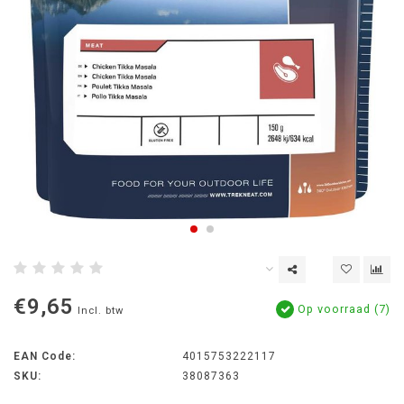
€9,65
Op voorraad (7)
Incl. btw
EAN Code:
4015753222117
SKU:
38087363