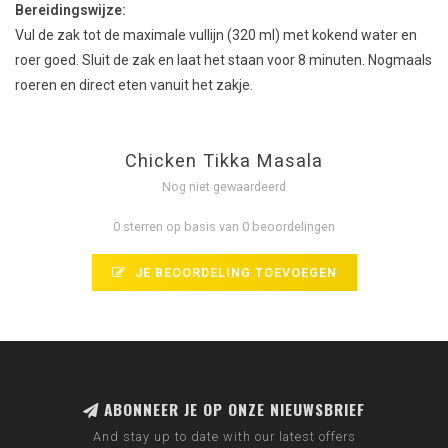
Bereidingswijze:
Vul de zak tot de maximale vullijn (320 ml) met kokend water en
roer goed. Sluit de zak en laat het staan voor 8 minuten. Nogmaals
roeren en direct eten vanuit het zakje.
Chicken Tikka Masala
Nog niet gewaardeerd
0 sterren op basis van 0 beoordelingen
JE BEOORDELING TOEVOEGEN
ABONNEER JE OP ONZE NIEUWSBRIEF
And stay up to date with our latest offers