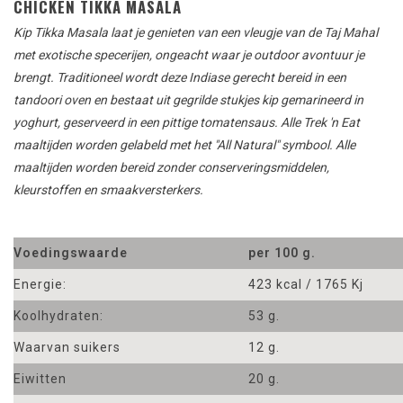
CHICKEN TIKKA MASALA
Kip Tikka Masala laat je genieten van een vleugje van de Taj Mahal
met exotische specerijen, ongeacht waar je outdoor avontuur je
brengt. Traditioneel wordt deze Indiase gerecht bereid in een
tandoori oven en bestaat uit gegrilde stukjes kip gemarineerd in
yoghurt, geserveerd in een pittige tomatensaus. Alle Trek 'n Eat
maaltijden worden gelabeld met het "All Natural" symbool. Alle
maaltijden worden bereid zonder conserveringsmiddelen,
kleurstoffen en smaakversterkers.
Voedingswaarde
per 100 g.
Energie:
423 kcal / 1765 Kj
Koolhydraten:
53 g.
Waarvan suikers
12 g.
Eiwitten
20 g.