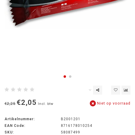
€2,05
Niet op voorraad
€2,25
Incl. btw
Artikelnummer:
B2001201
EAN Code:
8716178010254
SKU:
58087499