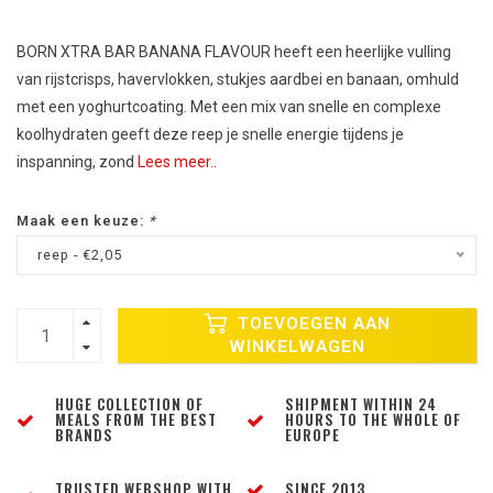
BORN XTRA BAR BANANA FLAVOUR heeft een heerlijke vulling
van rijstcrisps, havervlokken, stukjes aardbei en banaan, omhuld
met een yoghurtcoating. Met een mix van snelle en complexe
koolhydraten geeft deze reep je snelle energie tijdens je
inspanning, zond
Lees meer..
Maak een keuze:
*
reep - €2,05
TOEVOEGEN AAN
WINKELWAGEN
HUGE COLLECTION OF
SHIPMENT WITHIN 24
MEALS FROM THE BEST
HOURS TO THE WHOLE OF
BRANDS
EUROPE
TRUSTED WEBSHOP WITH
SINCE 2013