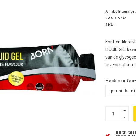
Artikelnummer:
EAN Code:
SKU:
Kant-en-klare v
LIQUID GEL beva
van de glycogee
tevens natrium 
Maak een keu
per stuk - €1
HUGE COL