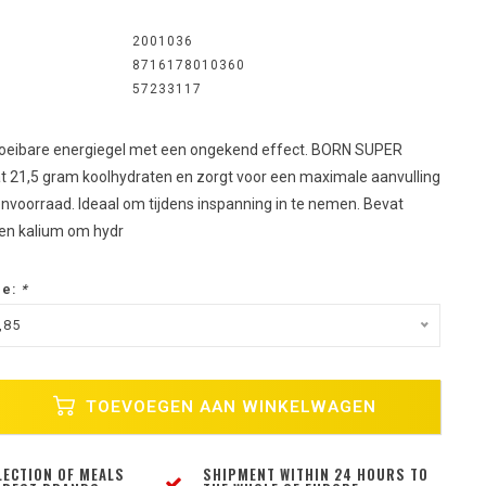
2001036
8716178010360
57233117
loeibare energiegel met een ongekend effect. BORN SUPER
t 21,5 gram koolhydraten en zorgt voor een maximale aanvulling
nvoorraad. Ideaal om tijdens inspanning in te nemen. Bevat
en kalium om hydr
ze:
*
,85
TOEVOEGEN AAN WINKELWAGEN
LECTION OF MEALS
SHIPMENT WITHIN 24 HOURS TO