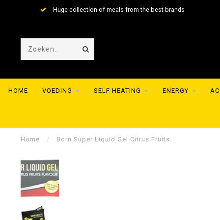
Huge collection of meals from the best brands
HOME
VOEDING
SELF HEATING
ENERGY
AC
Home
/
Born Super Liquid Gel Citrus Fruits