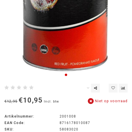
€10,95
Niet op voorraad
€12,95
Incl. btw
Artikelnummer:
2001008
EAN Code:
8716178010087
SKU:
58083020