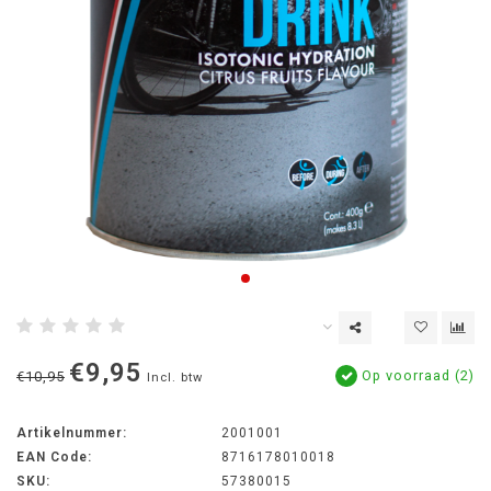
€9,95
Op voorraad (2)
€10,95
Incl. btw
Artikelnummer:
2001001
EAN Code:
8716178010018
SKU:
57380015