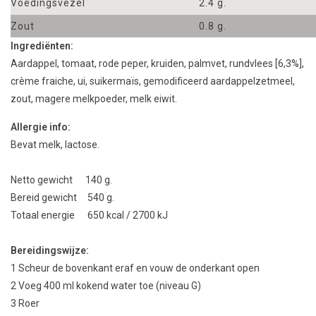
Voedingsvezel
2.4 g.
Zout
0.8 g.
Ingrediënten:
Aardappel, tomaat, rode peper, kruiden, palmvet, rundvlees [6,3%],
crème fraiche, ui, suikermaïs, gemodificeerd aardappelzetmeel,
zout, magere melkpoeder, melk eiwit.
Allergie info:
Bevat melk, lactose.
Netto gewicht 140 g.
Bereid gewicht 540 g.
Totaal energie 650 kcal / 2700 kJ
Bereidingswijze:
1
Scheur
de bovenkant eraf
en vouw
de
onderkant
open
2 Voeg
4
00
ml kokend
water toe
(niveau
G
)
3
Roer