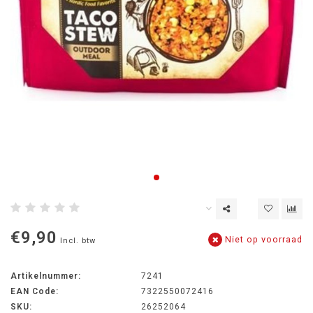
€9,90
Niet op voorraad
Incl. btw
Artikelnummer:
7241
EAN Code:
7322550072416
SKU:
26252064