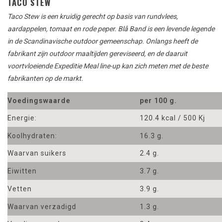
TACO STEW
Taco Stew is een kruidig gerecht op basis van rundvlees,
aardappelen, tomaat en rode peper.
Blå
Band is een
levende legende
in de Scandinavische
outdoor
gemeenschap.
Onlangs heeft de
fabrikant
zijn outdoor maaltijden
gereviseerd
,
en de daaruit
voortvloeiende
Expeditie
Meal
line-up kan zich meten met
de beste
fabrikanten
op
de markt
.
Voedingswaarde
per 100 g.
Energie:
120.4 kcal / 500 Kj
Koolhydraten:
16.3 g.
Waarvan suikers
2.4 g.
Eiwitten
3.7 g.
Vetten
3.9 g.
Waarvan verzadigd
1.3 g.