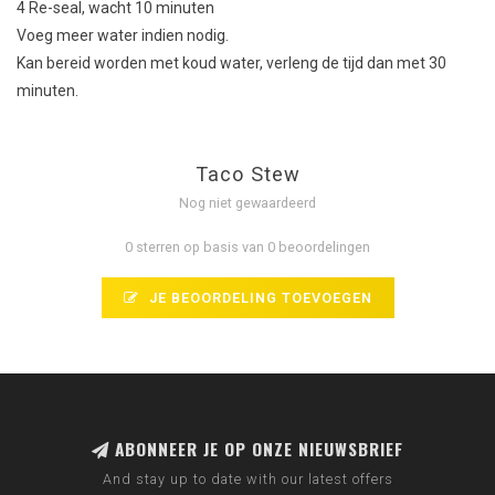
4
Re
-seal,
wacht 10
minuten
Voeg meer
water
indien nodig.
Kan bereid worden met
koud
water
,
verleng
de
tijd
dan met
30
minuten.
Taco Stew
Nog niet gewaardeerd
0 sterren op basis van 0 beoordelingen
JE BEOORDELING TOEVOEGEN
ABONNEER JE OP ONZE NIEUWSBRIEF
And stay up to date with our latest offers