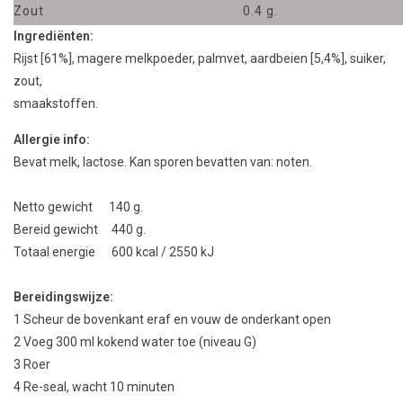
Zout
0.4 g.
Ingrediënten:
Rijst [61%], magere melkpoeder, palmvet, aardbeien [5,4%], suiker,
zout,
smaakstoffen.
Allergie info:
Bevat melk, lactose. Kan sporen bevatten van: noten.
Netto gewicht 140 g.
Bereid gewicht 440 g.
Totaal energie 600 kcal / 2550 kJ
Bereidingswijze:
1
Scheur
de bovenkant eraf
en vouw
de
onderkant
open
2 Voeg
3
00
ml kokend
water toe
(niveau
G
)
3
Roer
4
Re
-seal,
wacht 10
minuten