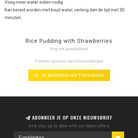
Voeg meer
water
indien nodig.
Kan bereid worden met koud
water, verleng dan de tijd met 30
minuten.
Rice Pudding with Strawberries
Nog niet gewaardeerd
0 sterren op basis van 0 beoordelingen
JE BEOORDELING TOEVOEGEN
ABONNEER JE OP ONZE NIEUWSBRIEF
And stay up to date with our latest offers