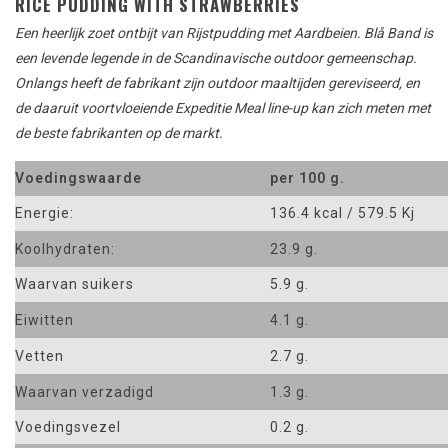
RICE PUDDING WITH STRAWBERRIES
Een heerlijk zoet ontbijt van Rijstpudding met Aardbeien.
Blå
Band is
een
levende legende
in de Scandinavische
outdoor
gemeenschap.
Onlangs heeft de
fabrikant
zijn outdoor maaltijden
gereviseerd
,
en
de daaruit voortvloeiende
Expeditie
Meal
line-up kan zich meten met
de beste fabrikanten
op
de markt
.
Voedingswaarde
per 100 g.
Energie:
136.4 kcal / 579.5 Kj
Koolhydraten:
23.9 g.
Waarvan suikers
5.9 g.
Eiwitten
4.1 g.
Vetten
2.7 g.
Waarvan verzadigd
1.3 g.
Voedingsvezel
0.2 g.