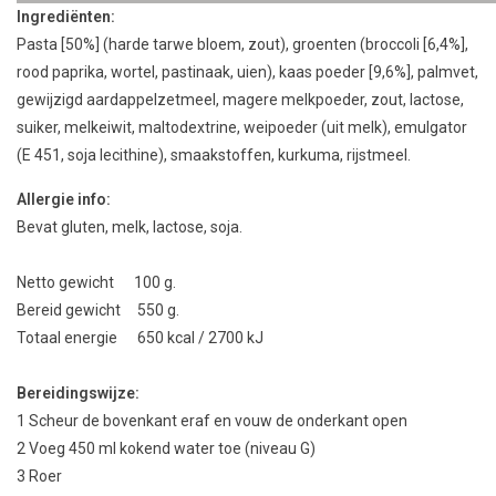
Ingrediënten:
Pasta [50%] (harde tarwe bloem, zout), groenten (broccoli [6,4%],
rood paprika, wortel, pastinaak, uien), kaas poeder [9,6%], palmvet,
gewijzigd aardappelzetmeel, magere melkpoeder, zout, lactose,
suiker, melkeiwit, maltodextrine, weipoeder (uit melk), emulgator
(E 451, soja lecithine), smaakstoffen, kurkuma, rijstmeel.
Allergie info:
Bevat gluten, melk, lactose, soja.
Netto gewicht 100 g.
Bereid gewicht 550 g.
Totaal energie 650 kcal / 2700 kJ
Bereidingswijze:
1
Scheur
de bovenkant eraf
en vouw
de
onderkant
open
2 Voeg
45
0
ml kokend
water toe
(niveau
G
)
3
Roer