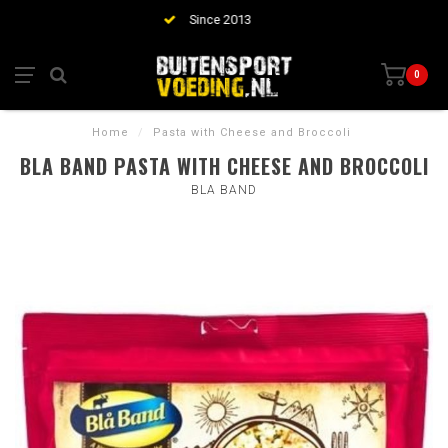
Huge collection of meals from the best brands
0
Home
/
Pasta with Cheese and Broccoli
BLA BAND PASTA WITH CHEESE AND BROCCOLI
BLA BAND