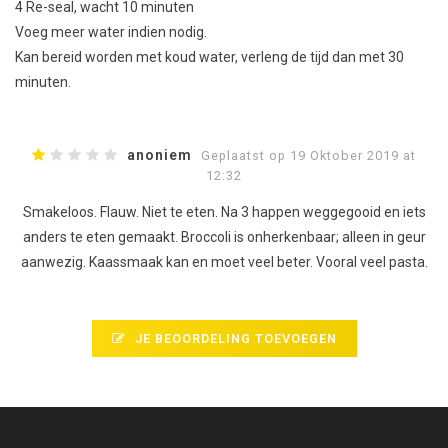
4
Re
-seal,
wacht 10
minuten
Voeg meer
water
indien nodig.
Kan bereid worden met
koud
water
,
verleng
de
tijd
dan met
30
minuten.
anoniem
Geplaatst op 19 Oktober 2019 at
12:32
Smakeloos. Flauw. Niet te eten. Na 3 happen weggegooid en iets
anders te eten gemaakt. Broccoli is onherkenbaar; alleen in geur
aanwezig. Kaassmaak kan en moet veel beter. Vooral veel pasta.
JE BEOORDELING TOEVOEGEN