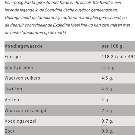
Een romig Pasta gerecht met Kaas en Broccoli.
Blå
Band is een
levende legende
in de Scandinavische
outdoor
gemeenschap.
Onlangs heeft de
fabrikant
zijn outdoor maaltijden
gereviseerd
,
en
de daaruit voortvloeiende
Expeditie
Meal
line-up kan zich meten met
de beste fabrikanten
op
de markt
.
Voedingswaarde
per 100 g.
Energie:
118.2 kcal / 49
Koolhydraten:
15.5 g.
Waarvan suikers
4.5 g.
Eiwitten
4.5 g.
Vetten
4 g.
Waarvan verzadigd
2.5 g.
Voedingsvezel
0.7 g.
Zout
0.8 g.