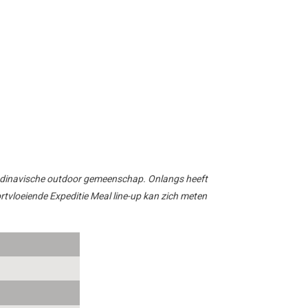
ndinavische
outdoor
gemeenschap.
Onlangs heeft
ortvloeiende
Expeditie
Meal
line-up kan zich meten