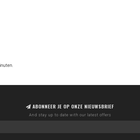
nuten.
ABONNEER JE OP ONZE NIEUWSBRIEF
And stay up to date with our latest offers