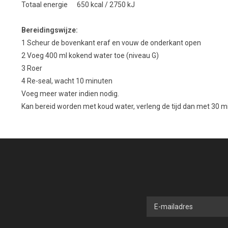
Totaal energie 650 kcal / 2750 kJ
Bereidingswijze:
1
Scheur
de bovenkant eraf
en vouw
de
onderkant
open
2 Voeg
4
00
ml kokend
water toe
(niveau
G
)
3
Roer
4
Re
-seal,
wacht 10
minuten
Voeg meer
water
indien nodig.
Kan bereid worden met
koud
water
,
verleng
de
tijd
dan met
30
mi