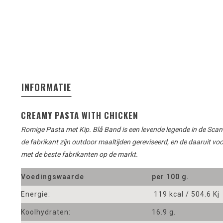
INFORMATIE
CREAMY PASTA WITH CHICKEN
Romige Pasta met Kip.
Blå
Band is een
levende legende
in de Sca
de
fabrikant
zijn outdoor maaltijden
gereviseerd
,
en de daaruit vo
met
de beste fabrikanten
op
de markt
.
Voedingswaarde
per 100 g.
Energie:
119 kcal / 504.6 Kj
Koolhydraten:
16.9 g.