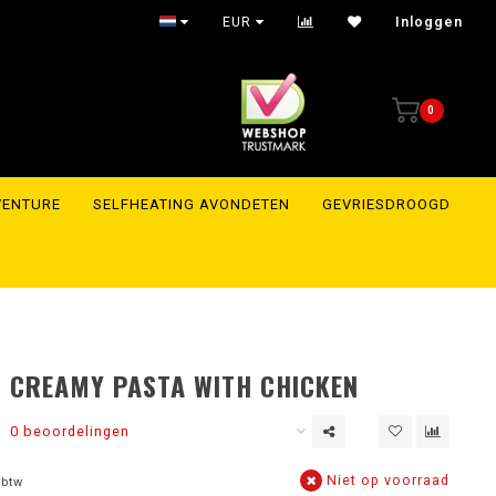
EUR
Inloggen
0
VENTURE
SELFHEATING AVONDETEN
GEVRIESDROOGD
 CREAMY PASTA WITH CHICKEN
0 beoordelingen
Niet op voorraad
 btw