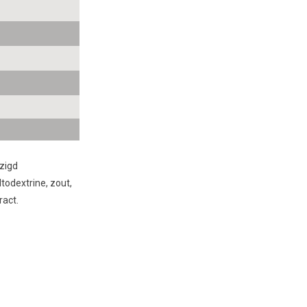
jzigd
todextrine, zout,
ract.