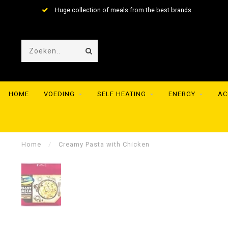
Huge collection of meals from the best brands
HOME
VOEDING
SELF HEATING
ENERGY
AC
Home
/
Creamy Pasta with Chicken