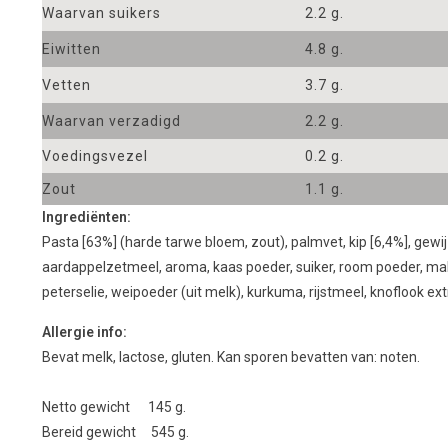
Waarvan suikers
2.2 g.
Eiwitten
4.8 g.
Vetten
3.7 g.
Waarvan verzadigd
2.2 g.
Voedingsvezel
0.2 g.
Zout
1.1 g.
Ingrediënten:
Pasta [63%] (harde tarwe bloem, zout), palmvet, kip [6,4%], gewi
aardappelzetmeel, aroma, kaas poeder, suiker, room poeder, mal
peterselie, weipoeder (uit melk), kurkuma, rijstmeel, knoflook ext
Allergie info:
Bevat melk, lactose, gluten. Kan sporen bevatten van: noten.
Netto gewicht 145 g.
Bereid gewicht 545 g.