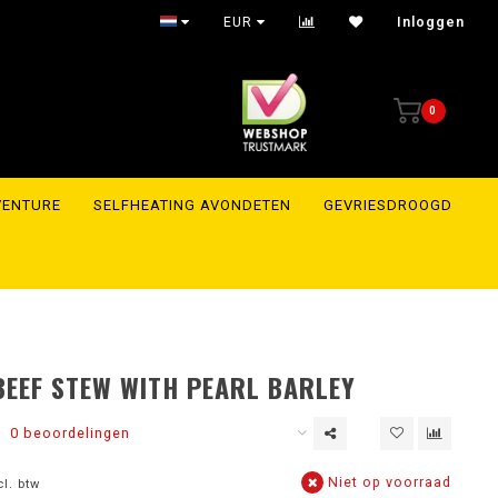
EUR
Inloggen
0
VENTURE
SELFHEATING AVONDETEN
GEVRIESDROOGD
BEEF STEW WITH PEARL BARLEY
0 beoordelingen
Niet op voorraad
cl. btw