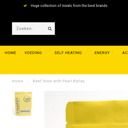
Huge collection of meals from the best brands
HOME
VOEDING
SELF HEATING
ENERGY
AC
Home
/
Beef Stew with Pearl Barley