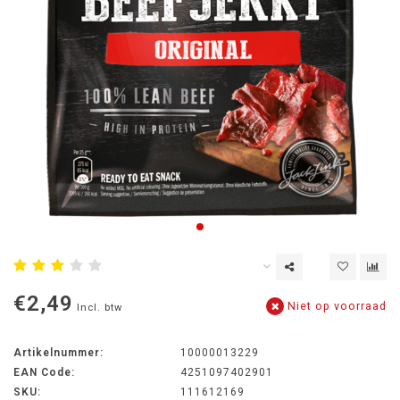
€2,49
Niet op voorraad
Incl. btw
Artikelnummer:
10000013229
EAN Code:
4251097402901
SKU:
111612169