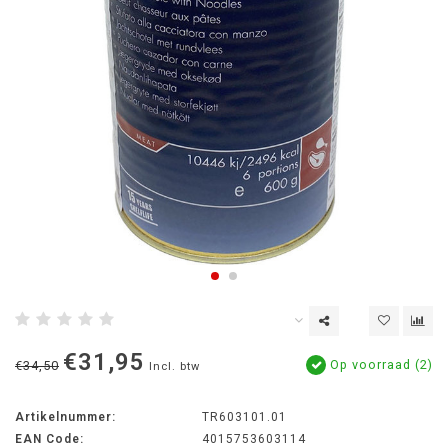
€31,95
Op voorraad (2)
€34,50
Incl. btw
Artikelnummer:
TR603101.01
EAN Code:
4015753603114