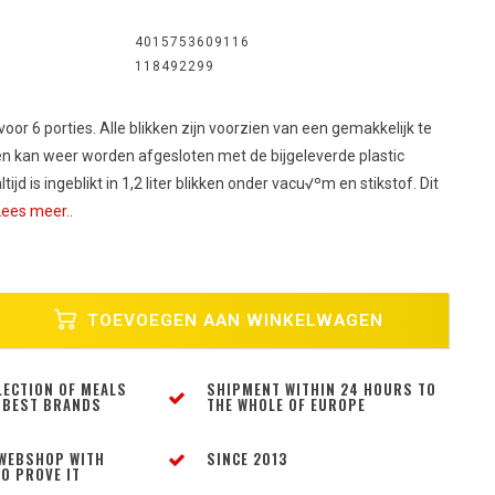
4015753609116
118492299
 voor 6 porties. Alle blikken zijn voorzien van een gemakkelijk te
n kan weer worden afgesloten met de bijgeleverde plastic
ijd is ingeblikt in 1,2 liter blikken onder vacu√ºm en stikstof. Dit
Lees meer..
TOEVOEGEN AAN WINKELWAGEN
LECTION OF MEALS
SHIPMENT WITHIN 24 HOURS TO
 BEST BRANDS
THE WHOLE OF EUROPE
WEBSHOP WITH
SINCE 2013
O PROVE IT