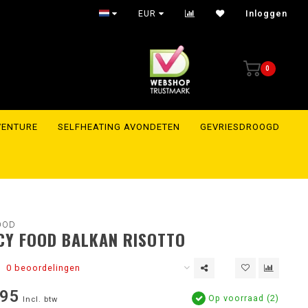
EUR
Inloggen
0
VENTURE
SELFHEATING AVONDETEN
GEVRIESDROOGD
OOD
CY FOOD BALKAN RISOTTO
0 beoordelingen
,95
Op voorraad (2)
Incl. btw